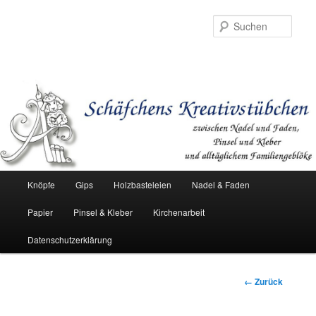
Such
Hauptmenü
Knöpfe
Gips
Holzbasteleien
Nadel & Faden
Zum
Papier
Pinsel & Kleber
Kirchenarbeit
Inhalt
Datenschutzerklärung
wechseln
Bilder-
← Zurück
Navigation