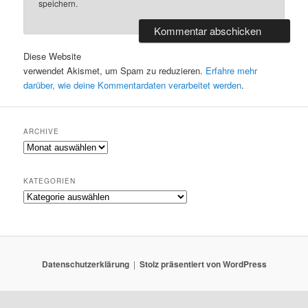
speichern.
Diese Website
verwendet Akismet, um Spam zu reduzieren.
Erfahre mehr
darüber, wie deine Kommentardaten verarbeitet werden
.
ARCHIVE
A
r
c
KATEGORIEN
h
K
i
a
v
t
e
e
g
o
Datenschutzerklärung
Stolz präsentiert von WordPress
r
i
e