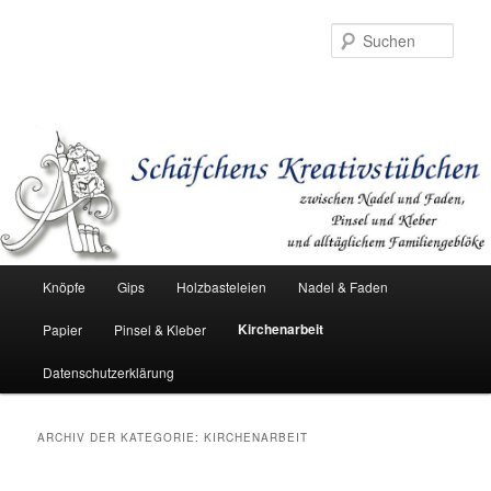
Such
Hauptmenü
Knöpfe
Gips
Holzbasteleien
Nadel & Faden
Zum
Zum
Kirchenarbeit
Papier
Pinsel & Kleber
Inhalt
sekundären
Datenschutzerklärung
wechseln
Inhalt
wechseln
ARCHIV DER KATEGORIE:
KIRCHENARBEIT