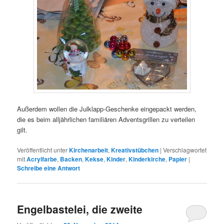
Außerdem wollen die Julklapp-Geschenke eingepackt werden,
die es beim alljährlichen familiären Adventsgrillen zu verteilen
gilt.
Veröffentlicht unter
Kirchenarbeit
,
Kreativstübchen
|
Verschlagwortet
mit
Acrylfarbe
,
Backen
,
Kekse
,
Kinder
,
Kinderkirche
,
Papier
|
Schreibe eine Antwort
Engelbastelei, die zweite