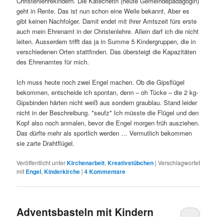
Christenlehrekindern. Die Katechetin (heute Gemeindepädagogin)
geht in Rente. Das ist nun schon eine Weile bekannt. Aber es
gibt keinen Nachfolger. Damit endet mit ihrer Amtszeit fürs erste
auch mein Ehrenamt in der Christenlehre. Allein darf ich die nicht
leiten. Ausserdem trifft das ja in Summe 5 Kindergruppen, die in
verschiedenen Orten stattfinden. Das übersteigt die Kapazitäten
des Ehrenamtes für mich.
Ich muss heute noch zwei Engel machen. Ob die Gipsflügel
bekommen, entscheide ich spontan, denn – oh Tücke – die 2 kg-
Gipsbinden härten nicht weiß aus sondern graublau. Stand leider
nicht in der Beschreibung. *seufz* Ich müsste die Flügel und den
Kopf also noch anmalen, bevor die Engel morgen früh ausziehen.
Das dürfte mehr als sportlich werden … Vermutlich bekommen
sie zarte Drahtflügel.
Veröffentlicht unter
Kirchenarbeit
,
Kreativstübchen
|
Verschlagwortet
mit
Engel
,
Kinderkirche
|
4
Kommentare
Adventsbasteln mit Kindern