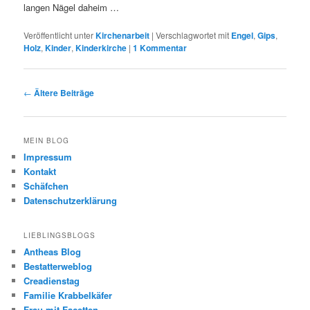
langen Nägel daheim …
Veröffentlicht unter
Kirchenarbeit
|
Verschlagwortet mit
Engel
,
Gips
,
Holz
,
Kinder
,
Kinderkirche
|
1
Kommentar
Beitrags-
←
Ältere Beiträge
Navigation
MEIN BLOG
Impressum
Kontakt
Schäfchen
Datenschutzerklärung
LIEBLINGSBLOGS
Antheas Blog
Bestatterweblog
Creadienstag
Familie Krabbelkäfer
Frau mit Facetten