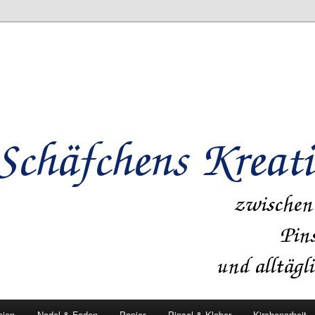
eien
Nadel & Faden
Papier
Pinsel & Kleber
Kirchenarbeit