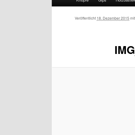
Zum
Inhalt
Veröffentlicht
18. Dezember 2015
mi
wechseln
IMG