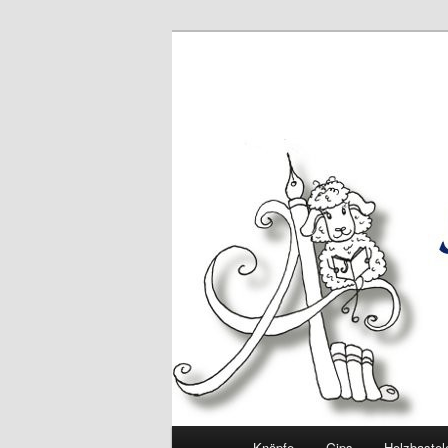
Hauptmenü
Knöpfe
Gips
Holzbastel