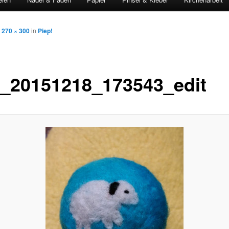
t
270 × 300
in
Piep!
_20151218_173543_edit