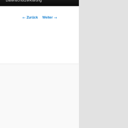
Bilder-
← Zurück
Weiter →
Navigation