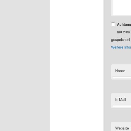
Achtung
nur zum
gespeichert
Weitere Inf
Name
E-Mail
Website