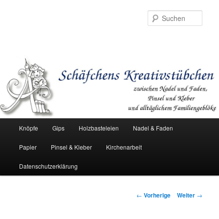
Such
Hauptmenü
Knöpfe
Gips
Holzbasteleien
Nadel & Faden
Zum
Papier
Pinsel & Kleber
Kirchenarbeit
Inhalt
Datenschutzerklärung
wechseln
Beitrags-
←
Vorherige
Weiter
→
Navigation