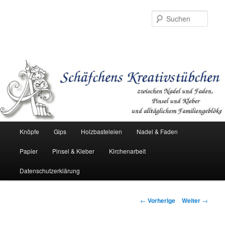
Such
Hauptmenü
Knöpfe
Gips
Holzbasteleien
Nadel & Faden
Zum
Papier
Pinsel & Kleber
Kirchenarbeit
Inhalt
Datenschutzerklärung
wechseln
Beitrags-
←
Vorherige
Weiter
→
Navigation