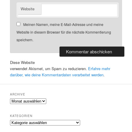
Website
Meinen Namen, meine E-Mail-Adresse und meine
Website in diesem Browser für die nächste Kommentierung
speichern.
Diese Website
verwendet Akismet, um Spam zu reduzieren.
Erfahre mehr
darüber, wie deine Kommentardaten verarbeitet werden
.
ARCHIVE
A
r
c
KATEGORIEN
h
K
i
a
v