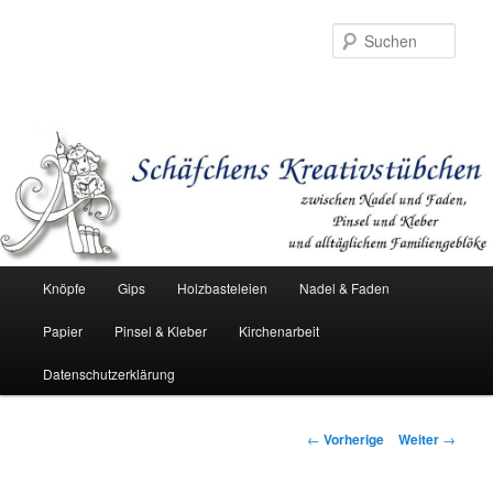
Such
Hauptmenü
Knöpfe
Gips
Holzbasteleien
Nadel & Faden
Zum
Papier
Pinsel & Kleber
Kirchenarbeit
Inhalt
Datenschutzerklärung
wechseln
Beitrags-
←
Vorherige
Weiter
→
Navigation