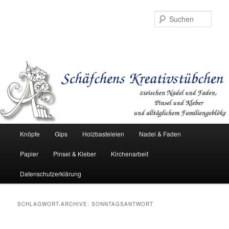
Such
Hauptmenü
Knöpfe
Gips
Holzbasteleien
Nadel & Faden
Zum
Zum
Papier
Pinsel & Kleber
Kirchenarbeit
Inhalt
sekundären
Datenschutzerklärung
wechseln
Inhalt
wechseln
SCHLAGWORT-ARCHIVE:
SONNTAGSANTWORT