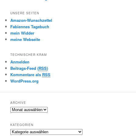
UNSERE SEITEN
Amazon-Wunschzettel
Fabiennes Tagebuch
mein Widder
meine Webseite
TECHNISCHER KRAM
Anmelden
Beitrags-Feed (
RSS
)
Kommentare als
RSS
WordPress.org
ARCHIVE
A
r
c
KATEGORIEN
h
K
i