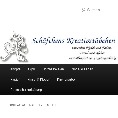
Such
Hauptmenü
Knöpfe
Gips
Holzbasteleien
Nadel & Faden
Zum
Zum
Papier
Pinsel & Kleber
Kirchenarbeit
Inhalt
sekundären
Datenschutzerklärung
wechseln
Inhalt
wechseln
SCHLAGWORT-ARCHIVE:
MÜTZE