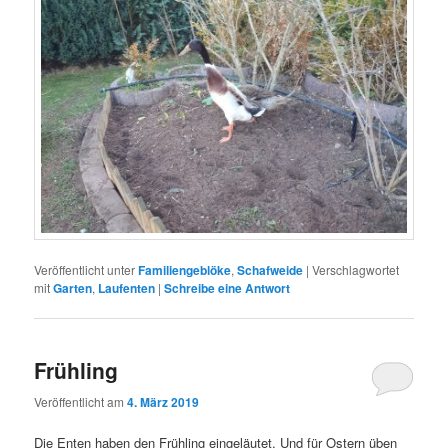
Veröffentlicht unter
Familiengeblöke
,
Schafweide
|
Verschlagwortet
mit
Garten
,
Laufenten
|
Schreibe eine Antwort
Frühling
Veröffentlicht am
4. März 2019
Die Enten haben den Frühling eingeläutet. Und für Ostern üben