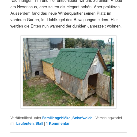
Nach langem Hin und Her entschieden wir uns zu einem Anbau
am Hexenhaus, eher selten als elegant schön. Aber praktisch.
Ausserdem fand das neue Winterquartier seinen Platz im
vorderen Garten, im Lichtkegel des Bewegungsmelders. Hier
werden die Enten nun während der dunklen Jahreszeit wohnen.
Veröffentlicht unter
Familiengeblöke
,
Schafweide
|
Verschlagwortet
mit
Laufenten
,
Stall
|
1
Kommentar