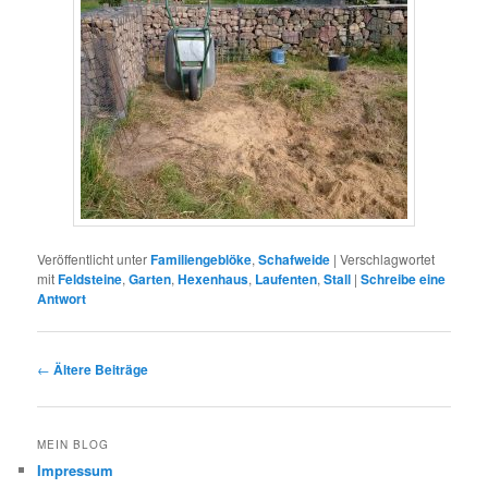
Veröffentlicht unter
Familiengeblöke
,
Schafweide
|
Verschlagwortet
mit
Feldsteine
,
Garten
,
Hexenhaus
,
Laufenten
,
Stall
|
Schreibe eine
Antwort
Beitrags-
←
Ältere Beiträge
Navigation
MEIN BLOG
Impressum