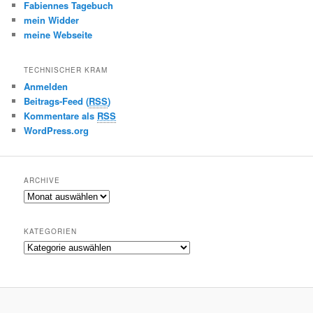
Fabiennes Tagebuch
mein Widder
meine Webseite
TECHNISCHER KRAM
Anmelden
Beitrags-Feed (
RSS
)
Kommentare als
RSS
WordPress.org
ARCHIVE
A
r
c
KATEGORIEN
h
K
i
a
v
t
e
e
g