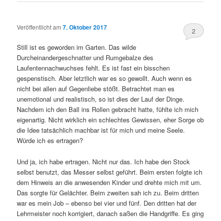
Veröffentlicht am
7. Oktober 2017
2
Still ist es geworden im Garten. Das wilde
Durcheinandergeschnatter und Rumgebalze des
Laufentennachwuchses fehlt. Es ist fast ein bisschen
gespenstisch. Aber letztlich war es so gewollt. Auch wenn es
nicht bei allen auf Gegenliebe stößt. Betrachtet man es
unemotional und realistisch, so ist dies der Lauf der Dinge.
Nachdem ich den Ball ins Rollen gebracht hatte, fühlte ich mich
eigenartig. Nicht wirklich ein schlechtes Gewissen, eher Sorge ob
die Idee tatsächlich machbar ist für mich und meine Seele.
Würde ich es ertragen?
Und ja, ich habe ertragen. Nicht nur das. Ich habe den Stock
selbst benutzt, das Messer selbst geführt. Beim ersten folgte ich
dem Hinweis an die anwesenden Kinder und drehte mich mit um.
Das sorgte für Gelächter. Beim zweiten sah ich zu. Beim dritten
war es mein Job – ebenso bei vier und fünf. Den dritten hat der
Lehrmeister noch korrigiert, danach saßen die Handgriffe. Es ging