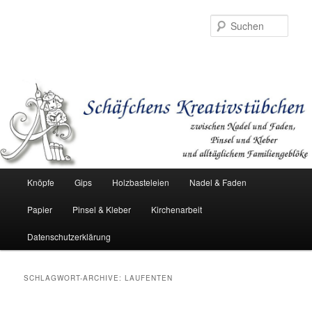
Such
Hauptmenü
Knöpfe
Gips
Holzbasteleien
Nadel & Faden
Zum
Zum
Papier
Pinsel & Kleber
Kirchenarbeit
Inhalt
sekundären
Datenschutzerklärung
wechseln
Inhalt
wechseln
SCHLAGWORT-ARCHIVE:
LAUFENTEN